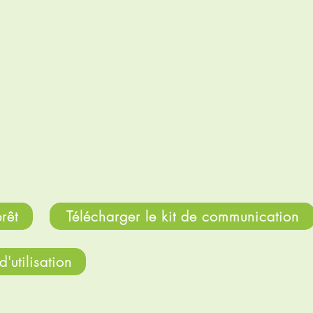
e en main du broyeur et la communication des
ettons à votre disposition :
 de sécurité, à lire impérativement avant usage du
ination de vos administrés (Affiche, flyer et
).
rêt
Télécharger le kit de communication
'utilisation