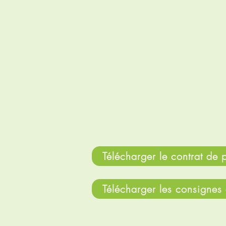
herbes en les étouffant.
Pour vous aider dans la pris
opérations de broyage, nous m
des consignes d'utilisation et
broyeur ;
un kit de communication à dest
vignette pour réseaux sociaux
Télécharger le contrat de p
Télécharger les consignes d