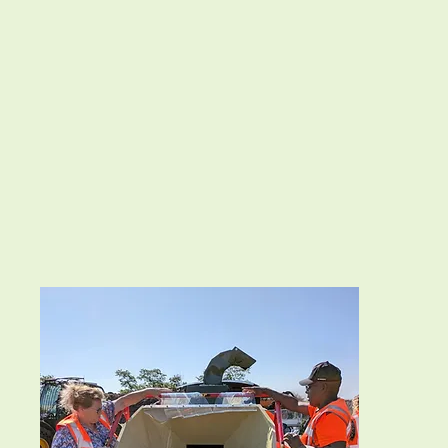
e
l.
es