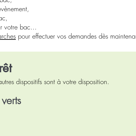
évènement,
ac,
r votre bac...
rches
pour effectuer vos demandes dès maintena
rêt
tres dispositifs sont à votre disposition.
verts
e a acquis en juillet 2025 un nouveau broyeur 
 à disposition de nos communes adhérentes, qui