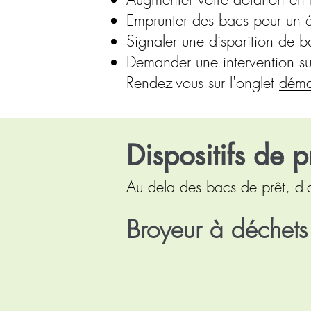
Emprunter des bacs pour un 
Signaler une disparition de b
Demander une intervention su
Rendez-vous sur l'onglet
déma
Dispositifs de p
Au dela des bacs de prêt, d'au
Broyeur à déchets 
Le SICTOM de la zone de Dol
déchets verts.
Nous le mettons gratuitement