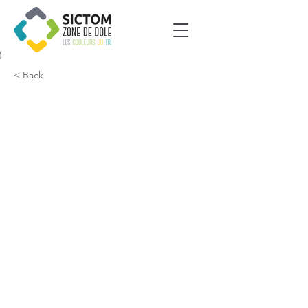
< Back
Vriange