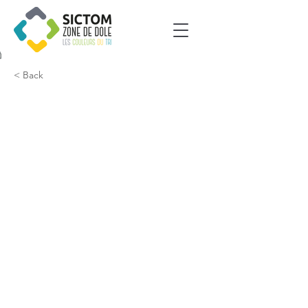
< Back
Amange