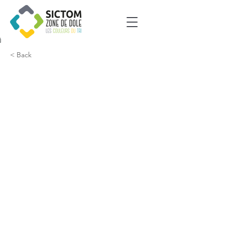
< Back
Ranchot