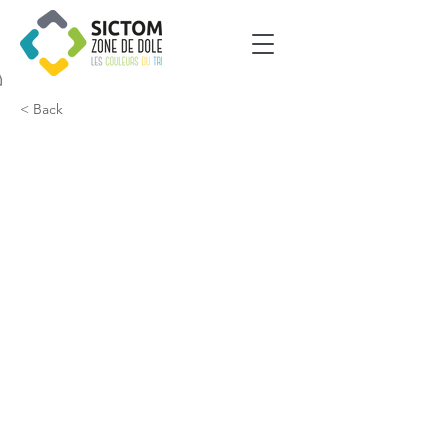
< Back
Gatey