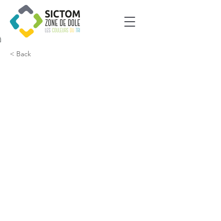
< Back
Chatelay