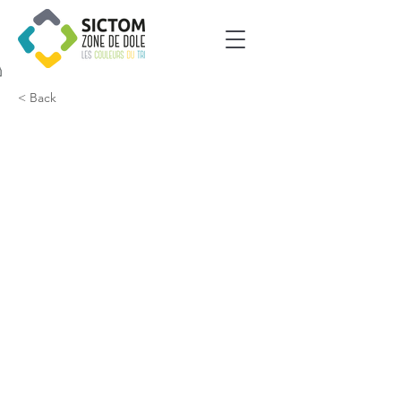
< Back
Belmont